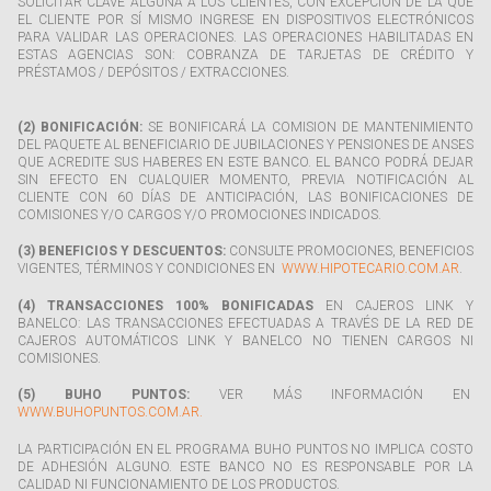
SOLICITAR CLAVE ALGUNA A LOS CLIENTES, CON EXCEPCIÓN DE LA QUE
EL CLIENTE POR SÍ MISMO INGRESE EN DISPOSITIVOS ELECTRÓNICOS
PARA VALIDAR LAS OPERACIONES. LAS OPERACIONES HABILITADAS EN
ESTAS AGENCIAS SON: COBRANZA DE TARJETAS DE CRÉDITO Y
PRÉSTAMOS / DEPÓSITOS / EXTRACCIONES.
(2) BONIFICACIÓN:
SE BONIFICARÁ LA COMISION DE MANTENIMIENTO
DEL PAQUETE AL BENEFICIARIO DE JUBILACIONES Y PENSIONES DE ANSES
QUE ACREDITE SUS HABERES EN ESTE BANCO. EL BANCO PODRÁ DEJAR
SIN EFECTO EN CUALQUIER MOMENTO, PREVIA NOTIFICACIÓN AL
CLIENTE CON 60 DÍAS DE ANTICIPACIÓN, LAS BONIFICACIONES DE
COMISIONES Y/O CARGOS Y/O PROMOCIONES INDICADOS.
(3) BENEFICIOS Y DESCUENTOS:
CONSULTE PROMOCIONES, BENEFICIOS
VIGENTES, TÉRMINOS Y CONDICIONES EN
WWW.HIPOTECARIO.COM.AR
.
(4) TRANSACCIONES 100% BONIFICADAS
EN CAJEROS LINK Y
BANELCO: LAS TRANSACCIONES EFECTUADAS A TRAVÉS DE LA RED DE
CAJEROS AUTOMÁTICOS LINK Y BANELCO NO TIENEN CARGOS NI
COMISIONES.
(5) BUHO PUNTOS:
VER MÁS INFORMACIÓN EN
WWW.BUHOPUNTOS.COM.AR.
LA PARTICIPACIÓN EN EL PROGRAMA BUHO PUNTOS NO IMPLICA COSTO
DE ADHESIÓN ALGUNO. ESTE BANCO NO ES RESPONSABLE POR LA
CALIDAD NI FUNCIONAMIENTO DE LOS PRODUCTOS.