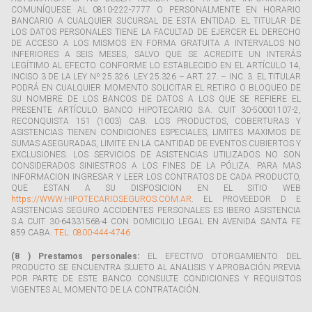
COMUNÍQUESE AL 0810-222-7777 O PERSONALMENTE EN HORARIO
BANCARIO A CUALQUIER SUCURSAL DE ESTA ENTIDAD. EL TITULAR DE
LOS DATOS PERSONALES TIENE LA FACULTAD DE EJERCER EL DERECHO
DE ACCESO A LOS MISMOS EN FORMA GRATUITA A INTERVALOS NO
INFERIORES A SEIS MESES, SALVO QUE SE ACREDITE UN INTERÁS
LEGÍTIMO AL EFECTO CONFORME LO ESTABLECIDO EN EL ARTÍCULO 14,
INCISO 3 DE LA LEY Nº 25.326. LEY 25.326 – ART. 27. – INC. 3. EL TITULAR
PODRÁ EN CUALQUIER MOMENTO SOLICITAR EL RETIRO O BLOQUEO DE
SU NOMBRE DE LOS BANCOS DE DATOS A LOS QUE SE REFIERE EL
PRESENTE ARTÍCULO. BANCO HIPOTECARIO S.A. CUIT 30-50001107-2,
RECONQUISTA 151 (1003) CAB. LOS PRODUCTOS, COBERTURAS Y
ASISTENCIAS TIENEN CONDICIONES ESPECIALES, LIMITES MAXIMOS DE
SUMAS ASEGURADAS, LIMITE EN LA CANTIDAD DE EVENTOS CUBIERTOS Y
EXCLUSIONES. LOS SERVICIOS DE ASISTENCIAS UTILIZADOS NO SON
CONSIDERADOS SINIESTROS A LOS FINES DE LA PÓLIZA. PARA MAS
INFORMACION INGRESAR Y LEER LOS CONTRATOS DE CADA PRODUCTO,
QUE ESTAN A SU DISPOSICION EN EL SITIO WEB
https://WWW.HIPOTECARIOSEGUROS.COM.AR
. EL PROVEEDOR D E
ASISTENCIAS SEGURO ACCIDENTES PERSONALES ES IBERO ASISTENCIA
S.A CUIT 30-64331568-4 CON DOMICILIO LEGAL EN AVENIDA SANTA FE
859 CABA.
TEL: 0800-444-4746
(8 ) Prestamos personales:
EL EFECTIVO OTORGAMIENTO DEL
PRODUCTO SE ENCUENTRA SUJETO AL ANALISIS Y APROBACIÓN PREVIA
POR PARTE DE ESTE BANCO. CONSULTE CONDICIONES Y REQUISITOS
VIGENTES AL MOMENTO DE LA CONTRATACIÓN.