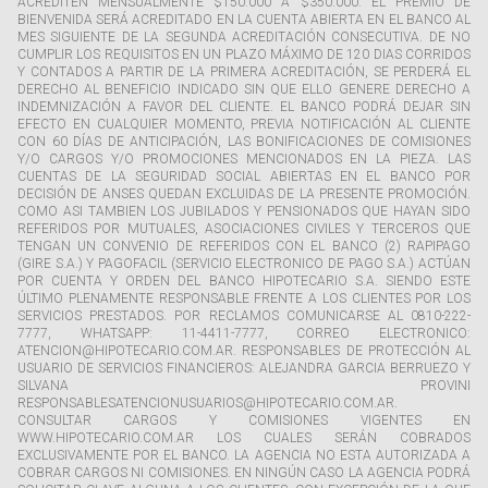
ACREDITEN MENSUALMENTE $150.000 A $350.000. EL PREMIO DE
BIENVENIDA SERÁ ACREDITADO EN LA CUENTA ABIERTA EN EL BANCO AL
MES SIGUIENTE DE LA SEGUNDA ACREDITACIÓN CONSECUTIVA. DE NO
CUMPLIR LOS REQUISITOS EN UN PLAZO MÁXIMO DE 120 DIAS CORRIDOS
Y CONTADOS A PARTIR DE LA PRIMERA ACREDITACIÓN, SE PERDERÁ EL
DERECHO AL BENEFICIO INDICADO SIN QUE ELLO GENERE DERECHO A
INDEMNIZACIÓN A FAVOR DEL CLIENTE. EL BANCO PODRÁ DEJAR SIN
EFECTO EN CUALQUIER MOMENTO, PREVIA NOTIFICACIÓN AL CLIENTE
CON 60 DÍAS DE ANTICIPACIÓN, LAS BONIFICACIONES DE COMISIONES
Y/O CARGOS Y/O PROMOCIONES MENCIONADOS EN LA PIEZA. LAS
CUENTAS DE LA SEGURIDAD SOCIAL ABIERTAS EN EL BANCO POR
DECISIÓN DE ANSES QUEDAN EXCLUIDAS DE LA PRESENTE PROMOCIÓN.
COMO ASI TAMBIEN LOS JUBILADOS Y PENSIONADOS QUE HAYAN SIDO
REFERIDOS POR MUTUALES, ASOCIACIONES CIVILES Y TERCEROS QUE
TENGAN UN CONVENIO DE REFERIDOS CON EL BANCO (2) RAPIPAGO
(GIRE S.A.) Y PAGOFACIL (SERVICIO ELECTRONICO DE PAGO S.A.) ACTÚAN
POR CUENTA Y ORDEN DEL BANCO HIPOTECARIO S.A. SIENDO ESTE
ÚLTIMO PLENAMENTE RESPONSABLE FRENTE A LOS CLIENTES POR LOS
SERVICIOS PRESTADOS. POR RECLAMOS COMUNICARSE AL 0810-222-
7777, WHATSAPP: 11-4411-7777, CORREO ELECTRONICO:
ATENCION@HIPOTECARIO.COM.AR. RESPONSABLES DE PROTECCIÓN AL
USUARIO DE SERVICIOS FINANCIEROS: ALEJANDRA GARCIA BERRUEZO Y
SILVANA PROVINI
RESPONSABLESATENCIONUSUARIOS@HIPOTECARIO.COM.AR.
CONSULTAR CARGOS Y COMISIONES VIGENTES EN
WWW.HIPOTECARIO.COM.AR LOS CUALES SERÁN COBRADOS
EXCLUSIVAMENTE POR EL BANCO. LA AGENCIA NO ESTA AUTORIZADA A
COBRAR CARGOS NI COMISIONES. EN NINGÚN CASO LA AGENCIA PODRÁ