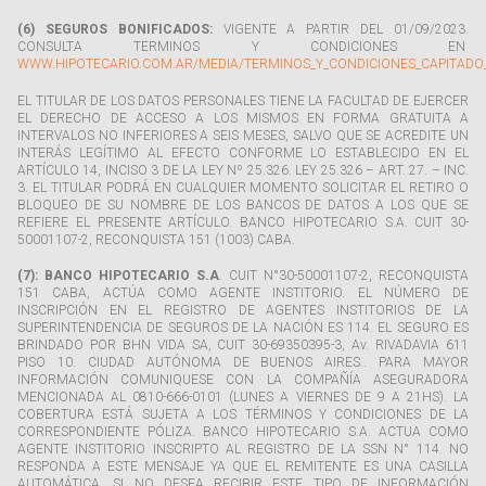
(6) SEGUROS BONIFICADOS:
VIGENTE A PARTIR DEL 01/09/2023.
CONSULTA TERMINOS Y CONDICIONES EN
WWW.HIPOTECARIO.COM.AR/MEDIA/TERMINOS_Y_CONDICIONES_CAPITADO
EL TITULAR DE LOS DATOS PERSONALES TIENE LA FACULTAD DE EJERCER
EL DERECHO DE ACCESO A LOS MISMOS EN FORMA GRATUITA A
INTERVALOS NO INFERIORES A SEIS MESES, SALVO QUE SE ACREDITE UN
INTERÁS LEGÍTIMO AL EFECTO CONFORME LO ESTABLECIDO EN EL
ARTÍCULO 14, INCISO 3 DE LA LEY Nº 25.326. LEY 25.326 – ART. 27. – INC.
3. EL TITULAR PODRÁ EN CUALQUIER MOMENTO SOLICITAR EL RETIRO O
BLOQUEO DE SU NOMBRE DE LOS BANCOS DE DATOS A LOS QUE SE
REFIERE EL PRESENTE ARTÍCULO. BANCO HIPOTECARIO S.A. CUIT 30-
50001107-2, RECONQUISTA 151 (1003) CABA.
(7): BANCO HIPOTECARIO S.A
. CUIT N°30-50001107-2, RECONQUISTA
151 CABA, ACTÚA COMO AGENTE INSTITORIO. EL NÚMERO DE
INSCRIPCIÓN EN EL REGISTRO DE AGENTES INSTITORIOS DE LA
SUPERINTENDENCIA DE SEGUROS DE LA NACIÓN ES 114. EL SEGURO ES
BRINDADO POR BHN VIDA SA, CUIT 30-69350395-3, Av. RIVADAVIA 611
PISO 10. CIUDAD AUTÓNOMA DE BUENOS AIRES.. PARA MAYOR
INFORMACIÓN COMUNIQUESE CON LA COMPAÑÍA ASEGURADORA
MENCIONADA AL 0810-666-0101 (LUNES A VIERNES DE 9 A 21HS). LA
COBERTURA ESTÁ SUJETA A LOS TÉRMINOS Y CONDICIONES DE LA
CORRESPONDIENTE PÓLIZA. BANCO HIPOTECARIO S.A. ACTUA COMO
AGENTE INSTITORIO INSCRIPTO AL REGISTRO DE LA SSN N° 114. NO
RESPONDA A ESTE MENSAJE YA QUE EL REMITENTE ES UNA CASILLA
AUTOMÁTICA. SI NO DESEA RECIBIR ESTE TIPO DE INFORMACIÓN