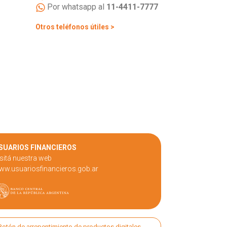
Por whatsapp al
11-4411-7777
Otros teléfonos útiles >
SUARIOS FINANCIEROS
sitá nuestra web
ww.usuariosfinancieros.gob.ar
Botón de arrepentimiento de productos digitales