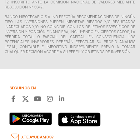
12 INSCRIPTO ANTE LA COMISIÓN NACIONAL DE VALORES MEDIANTE
RESOLUCION N° 3042.
BANCO HIPOTECARIO S.A. NO EFECTÚA RECOMENDACIONES DE NINGÚN
TIPO. LAS INVERSIONES PUEDEN IMPORTAR RIESGOS Y/O RESULTADOS
INADECUADOS Y/O NO COINCIDIR CON LOS OBJETIVOS ESPECÍFICOS DE
INVERSIÓN Y POSICIÓN FINANCIERA, INCLUYENDO EN CIERTOS CASOS, LA
PÉRDIDA TOTAL O PARCIAL DEL CAPITAL. EN CONSECUENCIA, LOS
POTENCIALES INVERSORES DEBERÁN EFECTUAR SU PROPIO ANÁLISIS
LEGAL, CONTABLE E IMPOSITIVO INDEPENDIENTE PREVIO A TOMAR
CUALQUIER DECISIÓN ACORDE A SU PERFIL Y OBJETIVOS DE INVERSIÓN.
SEGUINOS EN
¿TE AYUDAMOS?