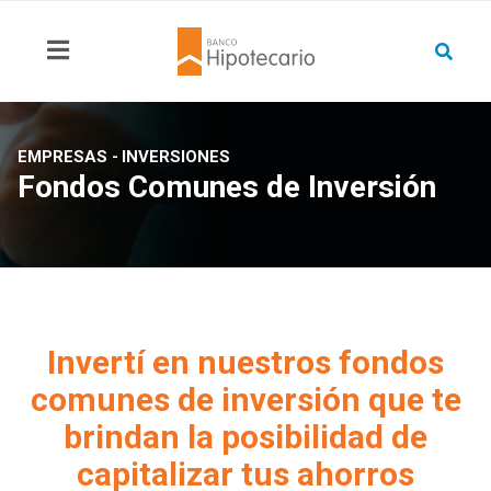
EMPRESAS -
INVERSIONES
Fondos Comunes de Inversión
Invertí en nuestros fondos
comunes de inversión que te
brindan la posibilidad de
capitalizar tus ahorros