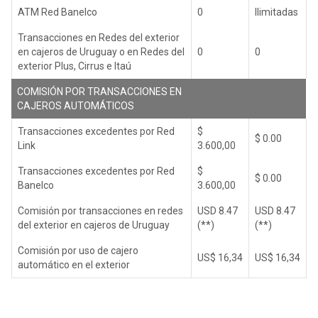
ATM Red Banelco
0
Ilimitadas
Transacciones en Redes del exterior
en cajeros de Uruguay o en Redes del
0
0
exterior Plus, Cirrus e Itaú
COMISIÓN POR TRANSACCIONES EN
CAJEROS AUTOMÁTICOS
Transacciones excedentes por Red
$
$ 0.00
Link
3.600,00
Transacciones excedentes por Red
$
$ 0.00
Banelco
3.600,00
Comisión por transacciones en redes
USD 8.47
USD 8.47
del exterior en cajeros de Uruguay
(**)
(**)
Comisión por uso de cajero
US$ 16,34
US$ 16,34
automático en el exterior