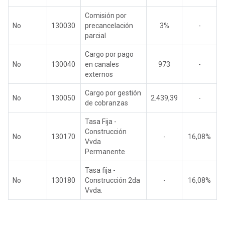
Comisión por
No
130030
precancelación
3%
-
parcial
Cargo por pago
No
130040
en canales
973
-
externos
Cargo por gestión
No
130050
2.439,39
-
de cobranzas
Tasa Fija -
Construcción
No
130170
-
16,08%
Vvda
Permanente
Tasa fija -
No
130180
Construcción 2da
-
16,08%
Vvda.