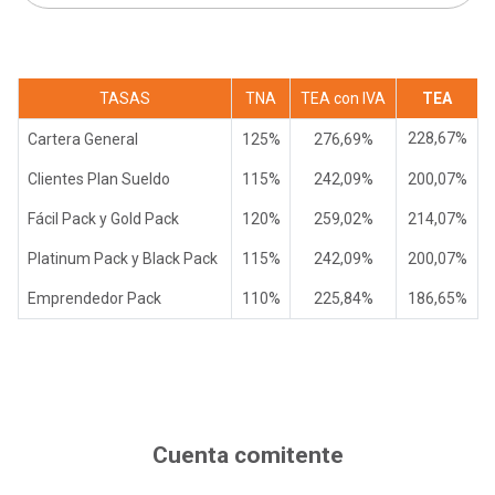
TASAS
TNA
TEA con IVA
TEA
228,67%
Cartera General
125%
276,69%
Clientes Plan Sueldo
115%
242,09%
200,07%
Fácil Pack y Gold Pack
120%
259,02%
214,07%
Platinum Pack y Black Pack
115%
242,09%
200,07%
Emprendedor Pack
110%
225,84%
186,65%
Cuenta comitente