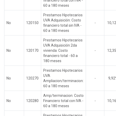
financiero total con IVA -
60 a 180 meses
Prestamos Hipotecarios
UVA Adquisición: Costo
No
120150
-
10,1
financiero total sin IVA -
60 a 180 meses
Prestamos Hipotecarios
UVA Adquisición 2da
No
120170
vivienda: Costo
-
12,3
financiero total - 60 a
180 meses
Prestamos Hipotecarios
UVA
No
120270
-
9,9
Ampliacion/terminacion:
60 a 180 meses
Amp/terminacion: Costo
No
120280
Financiero total con IVA -
-
10,1
60 a 180 meses
Prestamos Hipotecarios