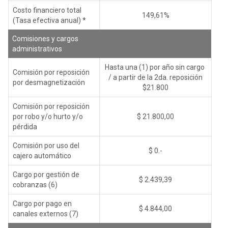
Costo financiero total
149,61%
(Tasa efectiva anual) *
Comisiones y cargos
administrativos
Hasta una (1) por año sin cargo
Comisión por reposición
/ a partir de la 2da. reposición
por desmagnetización
$21.800
Comisión por reposición
por robo y/o hurto y/o
$ 21.800,00
pérdida
Comisión por uso del
$ 0.-
cajero automático
Cargo por gestión de
$ 2.439,39
cobranzas (6)
Cargo por pago en
$ 4.844,00
canales externos (7)