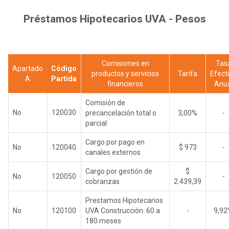
Préstamos Hipotecarios UVA - Pesos
Comisiones en
Tas
Apartado
Código
productos y servicios
Tarifa
Efect
A
Partida
financieros
Anu
Comisión de
No
120030
precancelación total o
3,00%
-
parcial
Cargo por pago en
No
120040
$ 973
-
canales externos
Cargo por gestión de
$
No
120050
-
cobranzas
2.439,39
Prestamos Hipotecarios
No
120100
UVA Construcción: 60 a
-
9,9
180 meses