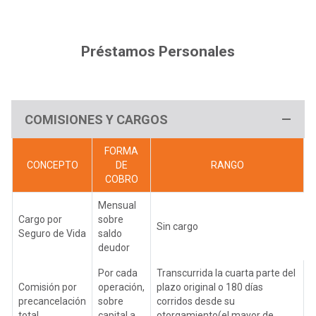
Préstamos Personales
COMISIONES Y CARGOS
FORMA
CONCEPTO
DE
RANGO
COBRO
Mensual
Cargo por
sobre
Sin cargo
Seguro de Vida
saldo
deudor
Por cada
Transcurrida la cuarta parte del
Comisión por
operación,
plazo original o 180 días
precancelación
sobre
corridos desde su
total
capital a
otorgamiento(el mayor de