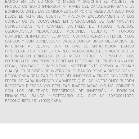
BANCO EN LOS ULTIMOS 12 MESES Y SOLICITEN EL PAQUETE DE
PRODUCTOS “BUHO INVERSOR” A TRAVES DEL CANAL BÚHO BANK. LA
BONIFICACION DE LAS COMISIONES SERÁ POR 12 MESES CONSECUTIVOS
DESDE EL ALTA DEL CLIENTE Y APLICARÁ EXCLUSIVAMENTE A LOS
CONCEPTOS DE COMISIONES EN OPERACIONES DE COMPRAVENTA
CONCERTADAS POR CANALES DIGITALES DE TITULOS PUBLICOS,
OBLIGACIONES NEGOCIABLES, ACCIONES, CEDEARS Y FONDOS
COMUNES DE INVERSION. EL BANCO PODRÁ COMENZAR A PERCIBIR LOS
CARGOS Y COMISIONES BONIFICADOS CON LA UNICA OBLIGACIÓN DE
INFORMAR AL CLIENTE CON 60 DÍAS DE ANTICIPACIÓN. BANCO
HIPOTECARIO S.A. NO EFECTÚA RECOMENDACIONES DE NINGÚN TIPO. LA
INFORMACIÓN BRINDADA ES A MERO TÍTULO INFORMATIVO. LOS
POTENCIALES INVERSORES DEBERÁN EFECTUAR SU PROPIO ANÁLISIS
LEGAL, CONTABLE E IMPOSITIVO INDEPENDIENTE PREVIO A TOMAR
CUALQUIER DECISIÓN DE INVERSIÓN. EL BANCO PONE A DISPOSICIÓN Y
RECOMIENDA REALIZAR EL TEST DEL INVERSOR A FIN DE CONOCER EL
PERFIL DE CADA INVERSOR Y ADVIERTE QUE LAS INVERSIONES PUEDEN
IMPORTAR RIESGOS Y/O RESULTAR INADECUADAS Y/O NO COINCIDIR
CON LOS OBJETIVOS ESPECÍFICOS DE INVERSIÓN Y POSICIÓN
FINANCIERA. BANCO HIPOTECARIO S.A. CUIT N° 30-50001107-2
RECONQUISTA 151 (1003) CABA.