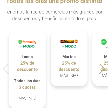
Todos los días una promo distinta
Tenemos la red de comercios más grande con
descuentos y beneficios en todo el país
Lunes
Martes
M
25% de
25% de
2
descuento
descuento
des
MÁS INFO
MÁ
Todos los días
3 cuotas
MÁS INFO