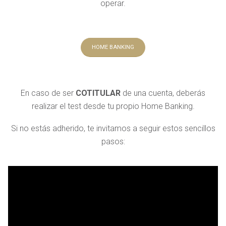
operar.
HOME BANKING
En caso de ser
COTITULAR
de una cuenta, deberás
realizar el test desde tu propio Home Banking.
Si no estás adherido, te invitamos a seguir estos sencillos
pasos: