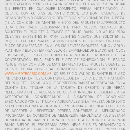
CONTRATACIÓN Y PREVIO A CADA CONSUMO. EL BANCO PODRÁ DEJAR
SIN EFECTO EN CUALQUIER MOMENTO, PREVIA NOTIFICACIÓN AL
CLIENTE CON 60 DÍAS DE ANTICIPACIÓN, LAS BONIFICACIONES DE
COMISIONES Y/O CARGOS Y/O BENEFICIOS MENCIONADOS EN LA PIEZA.
(1) LA COMISIÓN DE MANTENIMIENTO DEL PAQUETE MULTIPRODUCTO
SERÁ BONIFICADA EXCLUSIVAMENTE PARA NUEVOS CLIENTES QUE
SOLICITEN EL PAQUETE A TRAVÉS DE BUHO BANK. NO APLICA PARA
CLIENTES EXISTENTES NI PARA CLIENTES NUEVOS QUE SOLICITEN EL
PAQUETE EN SUCURSALES. LA BONIFICACIÓN DE LA COMISIÓN POR EL
PLAZO DE 3 MESES APLICA A LOS SIGUIENTES PAQUETES: BÚHO / GOLD /
PLATINUM / BLACK / EMPRENDEDOR / EMPRENDEDOR BLACK. EN TODOS
LOS CASOS, EL PLAZO SE COMPUTA A PARTIR DEL MOMENTO DE LA
CONTRATACIÓN. FINALIZADO EL PLAZO DE BONIFICACIÓN, EL BANCO
PERCIBIRÁ LA COMISIÓN DE MANTENIMIENTO DEL PAQUETE VIGENTE. EL
CLIENTE PODRÁ CONSULTAR COMISIONES Y CARGOS VIGENTES EN
WWW.HIPOTECARIO.COM.AR
. (2) BENEFICIO VÁLIDO DURANTE EL PLAZO
INDICADO EN LA PIEZA, CONTADO DESDE LA FECHA DE CONTRATACIÓN
DEL PAQUETE. LAS MILLAS QUE CORRESPONDAN SE ACREDITARÁN EN LA
CUENTA DEL TITULAR DE LA TARJETA DE CRÉDITO Y SE VERÁN
REFLEJADAS EN EL RESUMEN DE CUENTA INMEDIATO SIGUIENTE A LA
ACREDITACIÓN, CONSIDERANDO LA SUMATORIA DE CONSUMOS
EFECTUADOS POR EL TITULAR Y ADICIONALES. SI LA TARJETA DE CRÉDITO
NO SE ENCONTRASE ASOCIADA AL PROGRAMA AEROLÍNEAS PLUS, A FIN
DE ACCEDER AL BENEFICIO DEBERÁ ADHERIRSE AL MENCIONADO
PROGRAMA. LA COMISIÓN DE MEMBRESÍA AEROLÍNEAS PLUS ESTARÁ
BONIFICADA UNICAMENTE PARA CLIENTES BLACK PACK Y BLACK PACK
BUHO SUELDO. EL PROGRAMA AEROLÍNEAS PLUS ES ORGANIZADO Y
ADMINISTRADO POR AEROLÍNEAS ARGENTINAS S.A. CONSULTAR