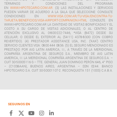
TÉRMINOS Y CONDICIONES DEL PROGRAMA
EN
WWW.HIPOTECARIO.COM.AR.
(3) LAS INSTALACIONES Y SERVICIOS
PUEDEN VARIAR DE ACUERDO A LA SALA QUE SELECCIONE: CONSULTE
CONDICIONES EN
WWW.VISA.COM.AR/TU-VISA/ENCONTRA-TU-
TARJETA/BENEFICIOS/VISA-AIRPORT-COMPANION.HTML
CONSULTE. EN
WWW.HIPOTECARIO.COM.AR LA CANTIDAD DE VISITAS BONIFICADAS Y EL
COSTO A SU CARGO DE VISITAS ADICIONALES, O AL CENTRO DE
ATENCIÓN EXCLUSIVO AL 0-800-222-7446, *VISA (8472) DESDE SU
CELULAR; O DESDE EL EXTERIOR AL (54-11) 4378-8300 (CON COBRO
REVERTIDO). (4) PRESTADOR ASSISTANCE USA, INC. (“AXA”) CENTRO
SERVICIO CLIENTES VISA: 0800 444 0836. (5) EL SEGURO MENCIONADO ES
PRESTADO POR AIG LATIN AMERICA, I.I., A TRAVÉS DE LA MERIDIONAL
COMPAÑÍA ARGENTINA DE SEGUROS S.A., MIEMBRO DE AIG LATIN
AMERICA, I.I. LA MERIDIONAL COMPAÑÍA ARGENTINA DE SEGUROS S.A. –
CUIT 30-50005116-3 – TTE. GENERAL JUAN DOMINGO PERÓN 646, 4° PISO
– (C1038AAN), BUENOS AIRES, ARGENTINA – SSN 0244. BANCO
HIPOTECARIO S.A. CUIT 30-50001107-2. RECONQUISTA 151 (1003) C.A.B.A.
SEGUINOS EN